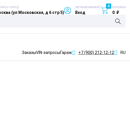
0
БРАТЬ ГОРОД
ЛИЧНЫЙ КАБИНЕТ
КОРЗИНА
сква (ул Московская, д 6 стр 5)
Вход
0
₽
Заказы
VIN-запросы
Гараж
+7 (900)
212-12-12
RU