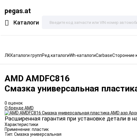
pegas.at
Каталоги
ЛК
Каталоги групп
Ред.каталоги
Wh-каталоги
Carbase
Сторонние 
AMD
AMDFC816
Смазка универсальная пластик
0 оценок
О бренде AMD
Расширенная гарантия при установке детали в н
Характеристики
Применение:
пластик
Тип:
Смазка универсальная