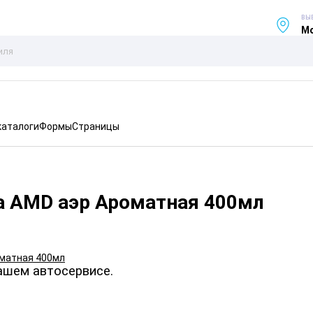
ВЫ
Мо
каталоги
Формы
Страницы
а AMD аэр Ароматная 400мл
ашем автосервисе.