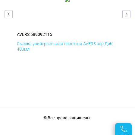
AVERS 689092115
AVE
мД
Смазка универсальная пластика AVERS аэр ДиК
Сма
400мл
40
© Все права защищены.