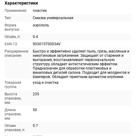
Характеристики
Применение:
пластик
Тип:
Смазка универсальная
Форма
аэрозоль
выпуска:
Объём, л:
0.4
EAN-13:
90301ST0003AV
Расширенное
Быстро и эффективно удаляет пыль, грязь, масляные и
описание:
никотиновые загрязнения. Защищает от старения и
выгорания, восстанавливает первоначальную
структуру, обладает антистатическим эффектом.
Предназначен для обработки пластиковых и
виниловых деталей салона. Подходит для молдингов и
бамперов. Обладает приятным ароматом клубники.
Товарная
уход и очистка
группа:
Высота
235
упаковки,
мм:
Длина
50
упаковки,
мм:
Объем
0.7
упаковки, л: