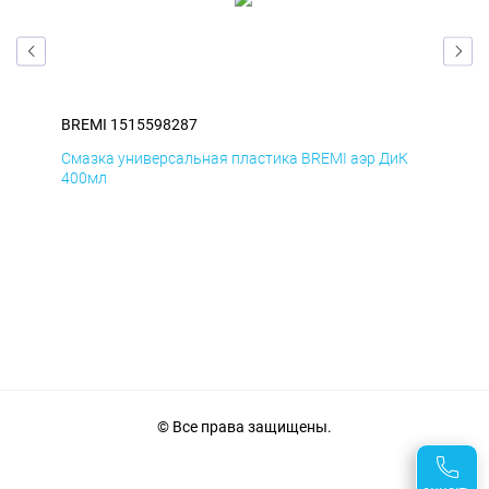
BREMI 1515598287
BRE
мД
Смазка универсальная пластика BREMI аэр ДиК
Сма
400мл
40
© Все права защищены.