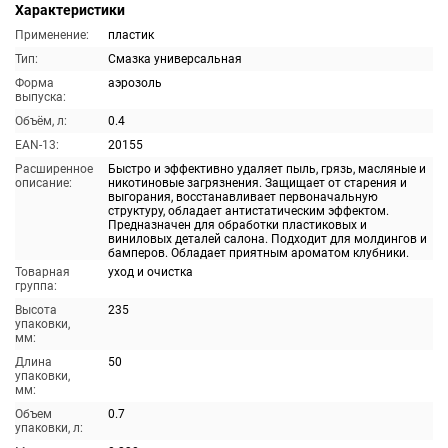
Характеристики
Применение:
пластик
Тип:
Смазка универсальная
Форма
аэрозоль
выпуска:
Объём, л:
0.4
EAN-13:
20155
Расширенное
Быстро и эффективно удаляет пыль, грязь, масляные и
описание:
никотиновые загрязнения. Защищает от старения и
выгорания, восстанавливает первоначальную
структуру, обладает антистатическим эффектом.
Предназначен для обработки пластиковых и
виниловых деталей салона. Подходит для молдингов и
бамперов. Обладает приятным ароматом клубники.
Товарная
уход и очистка
группа:
Высота
235
упаковки,
мм:
Длина
50
упаковки,
мм:
Объем
0.7
упаковки, л: