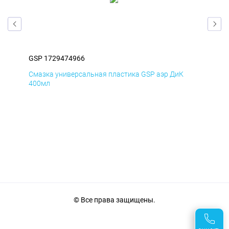
GSP 1729474966
GSP
Смазка универсальная пластика GSP аэр ДиК
Сма
400мл
40
© Все права защищены.