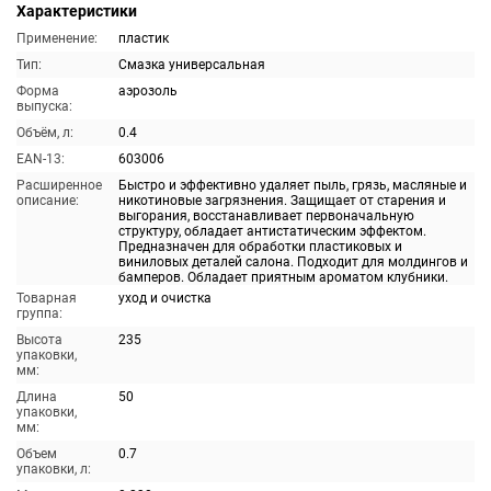
Характеристики
Применение:
пластик
Тип:
Смазка универсальная
Форма
аэрозоль
выпуска:
Объём, л:
0.4
EAN-13:
603006
Расширенное
Быстро и эффективно удаляет пыль, грязь, масляные и
описание:
никотиновые загрязнения. Защищает от старения и
выгорания, восстанавливает первоначальную
структуру, обладает антистатическим эффектом.
Предназначен для обработки пластиковых и
виниловых деталей салона. Подходит для молдингов и
бамперов. Обладает приятным ароматом клубники.
Товарная
уход и очистка
группа:
Высота
235
упаковки,
мм:
Длина
50
упаковки,
мм:
Объем
0.7
упаковки, л: