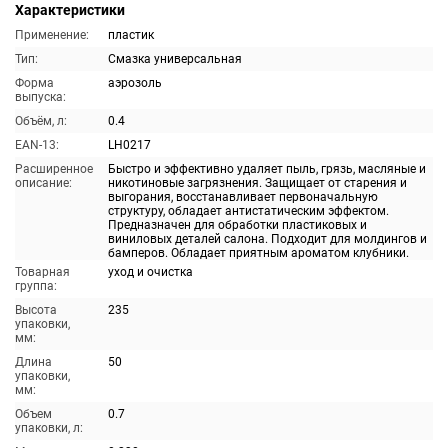
Характеристики
Применение:
пластик
Тип:
Смазка универсальная
Форма
аэрозоль
выпуска:
Объём, л:
0.4
EAN-13:
LH0217
Расширенное
Быстро и эффективно удаляет пыль, грязь, масляные и
описание:
никотиновые загрязнения. Защищает от старения и
выгорания, восстанавливает первоначальную
структуру, обладает антистатическим эффектом.
Предназначен для обработки пластиковых и
виниловых деталей салона. Подходит для молдингов и
бамперов. Обладает приятным ароматом клубники.
Товарная
уход и очистка
группа:
Высота
235
упаковки,
мм:
Длина
50
упаковки,
мм:
Объем
0.7
упаковки, л: