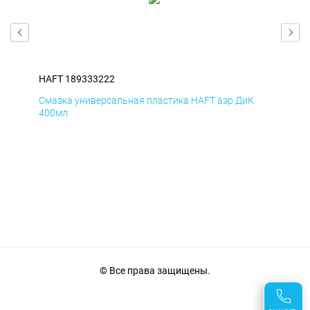
HAFT 189333222
HAF
Д
Смазка универсальная пластика HAFT аэр ДиК
Сма
400мл
40
© Все права защищены.