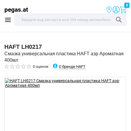
0
pegas.at
HAFT
LH0217
Смазка универсальная пластика HAFT аэр Ароматная
400мл
О бренде HAFT
0 оценок