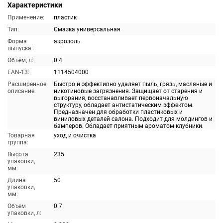
Характеристики
Применение:
пластик
Тип:
Смазка универсальная
Форма
аэрозоль
выпуска:
Объём, л:
0.4
EAN-13:
1114504000
Расширенное
Быстро и эффективно удаляет пыль, грязь, масляные и
описание:
никотиновые загрязнения. Защищает от старения и
выгорания, восстанавливает первоначальную
структуру, обладает антистатическим эффектом.
Предназначен для обработки пластиковых и
виниловых деталей салона. Подходит для молдингов и
бамперов. Обладает приятным ароматом клубники.
Товарная
уход и очистка
группа:
Высота
235
упаковки,
мм:
Длина
50
упаковки,
мм:
Объем
0.7
упаковки, л: