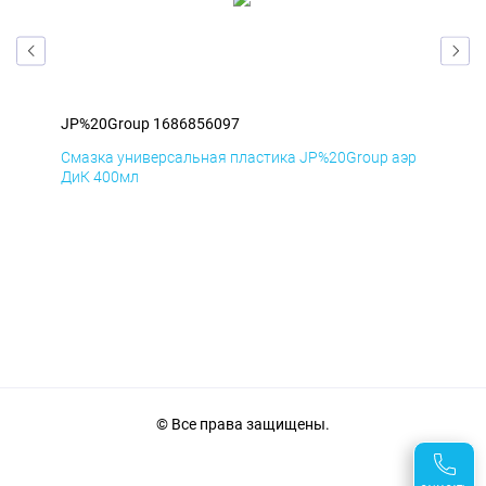
JP%20Group 1686856097
JP%
аэр
Смазка универсальная пластика JP%20Group аэр
Сма
ДиК 400мл
ПхВ
© Все права защищены.