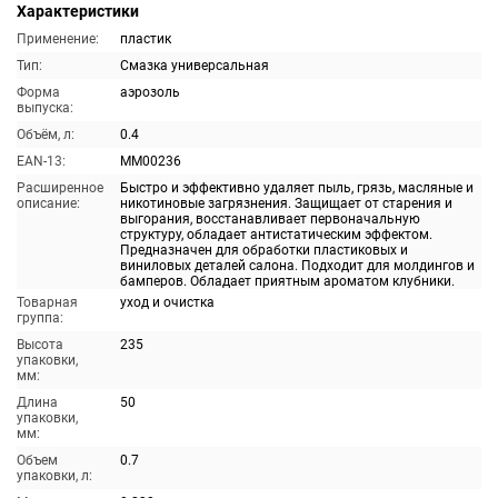
Характеристики
Применение:
пластик
Тип:
Смазка универсальная
Форма
аэрозоль
выпуска:
Объём, л:
0.4
EAN-13:
MM00236
Расширенное
Быстро и эффективно удаляет пыль, грязь, масляные и
описание:
никотиновые загрязнения. Защищает от старения и
выгорания, восстанавливает первоначальную
структуру, обладает антистатическим эффектом.
Предназначен для обработки пластиковых и
виниловых деталей салона. Подходит для молдингов и
бамперов. Обладает приятным ароматом клубники.
Товарная
уход и очистка
группа:
Высота
235
упаковки,
мм:
Длина
50
упаковки,
мм:
Объем
0.7
упаковки, л: