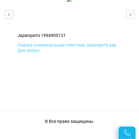
Japanparts 1994900131
Jap
р
Смазка универсальная пластика Japanparts аэр
Сма
ДиК 400мл
ПхВ
© Все права защищены.