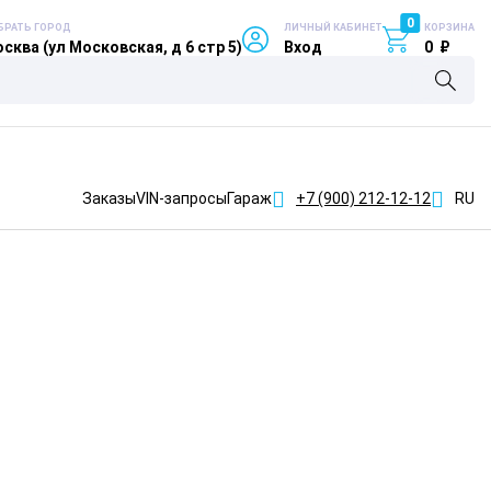
0
БРАТЬ ГОРОД
ЛИЧНЫЙ КАБИНЕТ
КОРЗИНА
сква (ул Московская, д 6 стр 5)
Вход
0
₽
Заказы
VIN-запросы
Гараж
+7 (900)
212-12-12
RU