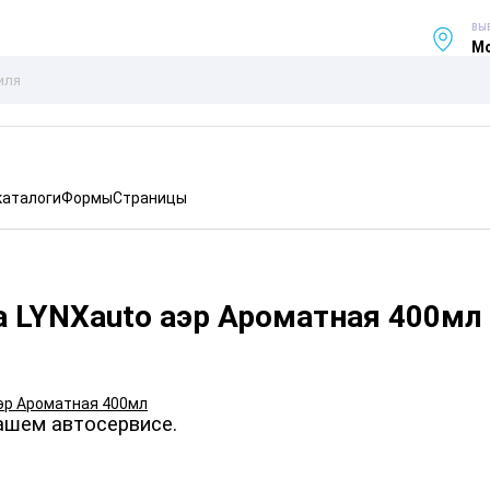
ВЫ
Мо
каталоги
Формы
Страницы
а LYNXauto аэр Ароматная 400мл
ашем автосервисе.