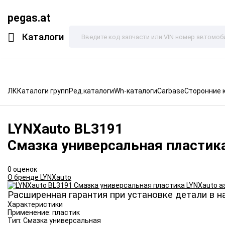
pegas.at
Каталоги
ЛК
Каталоги групп
Ред.каталоги
Wh-каталоги
Carbase
Сторонние 
LYNXauto
BL3191
Смазка универсальная пластик
0 оценок
О бренде LYNXauto
Расширенная гарантия при установке детали в н
Характеристики
Применение:
пластик
Тип:
Смазка универсальная