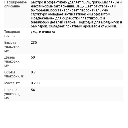
Расширенное
Быстро и эффективно удаляет пыль, грязь, масляные и
описание:
никотиновые загрязнения. Защищает от старения и
выгорания, восстанавливает первоначальную
структуру, обладает антистатическим эффектом.
Предназначен для обработки пластиковых и
виниловых деталей салона. Подходит для молдингов и
бамперов. Обладает приятным ароматом клубники.
Товарная
уход и очистка
группа:
Высота
235
упаковки,
мм:
Длина
50
упаковки,
мм:
Объем
0.7
упаковки, л:
Масса, кг:
0.238
Ширина
54
упаковки,
мм: