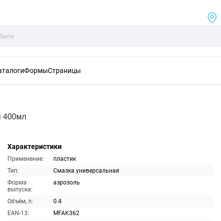
аталоги
Формы
Страницы
я 400мл
Характеристики
Применение:
пластик
Тип:
Смазка универсальная
Форма
аэрозоль
выпуска:
Объём, л:
0.4
EAN-13:
MFAK362