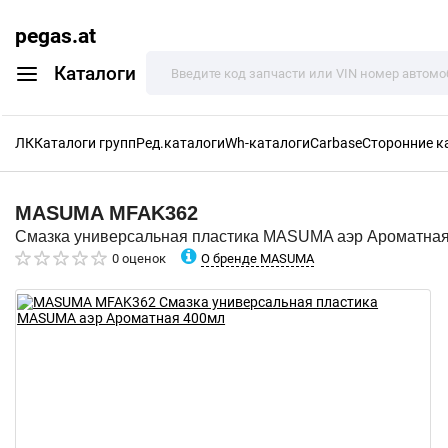
pegas.at
Каталоги
ЛК
Каталоги групп
Ред.каталоги
Wh-каталоги
Carbase
Сторонние к
MASUMA
MFAK362
Смазка универсальная пластика MASUMA аэр Ароматна
О бренде MASUMA
0 оценок