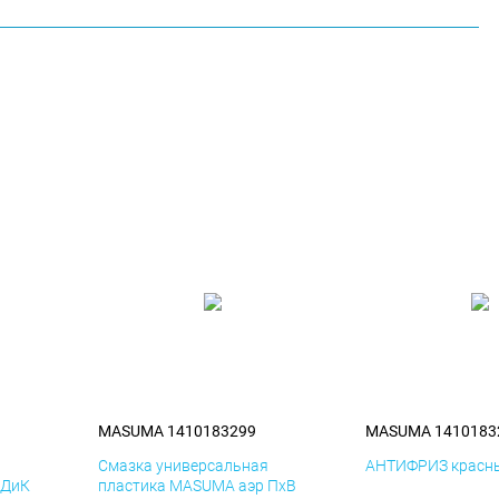
MASUMA 1410183299
MASUMA 1410183
я
Смазка универсальная
АНТИФРИЗ красны
 ДиК
пластика MASUMA аэр ПхВ