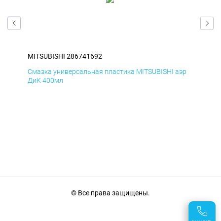
MITSUBISHI 286741692
MIT
эр
Смазка универсальная пластика MITSUBISHI аэр
Сма
ДиК 400мл
ПхВ
© Все права защищены.