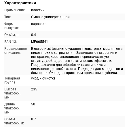
Характеристики
Применение:
пластик
Тип:
Смазка универсальная
Форма
аэрозоль
выпуска:
Объём, л:
0.4
EAN-13:
MF665541
Расширенное
Быстро и эффективно удаляет пыль, грязь, масляные и
описание:
никотиновые загрязнения. Защищает от старения и
выгорания, восстанавливает первоначальную
структуру, обладает антистатическим эффектом.
Предназначен для обработки пластиковых и
виниловых деталей салона. Подходит для молдингов и
бамперов. Обладает приятным ароматом клубники.
Товарная
уход и очистка
группа:
Высота
235
упаковки,
мм:
Длина
50
упаковки,
мм:
Объем
0.7
упаковки, л: