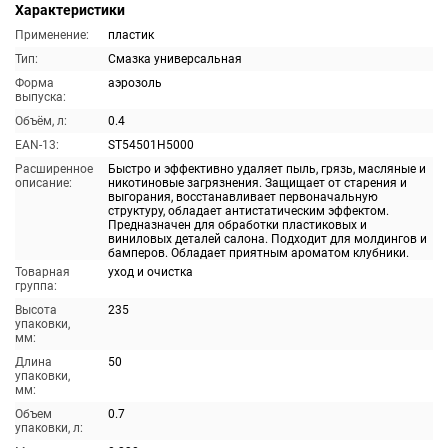
Характеристики
Применение:
пластик
Тип:
Смазка универсальная
Форма
аэрозоль
выпуска:
Объём, л:
0.4
EAN-13:
ST54501H5000
Расширенное
Быстро и эффективно удаляет пыль, грязь, масляные и
описание:
никотиновые загрязнения. Защищает от старения и
выгорания, восстанавливает первоначальную
структуру, обладает антистатическим эффектом.
Предназначен для обработки пластиковых и
виниловых деталей салона. Подходит для молдингов и
бамперов. Обладает приятным ароматом клубники.
Товарная
уход и очистка
группа:
Высота
235
упаковки,
мм:
Длина
50
упаковки,
мм:
Объем
0.7
упаковки, л: