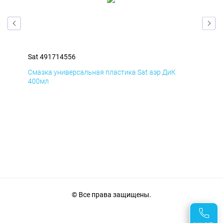
Sat 491714556
Sat
Смазка универсальная пластика Sat аэр ДиК
Сма
400мл
40
© Все права защищены.