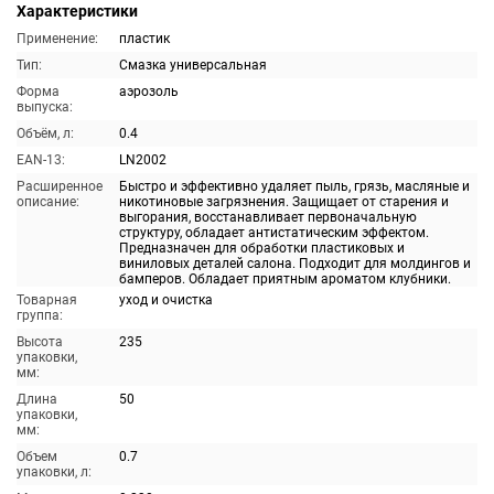
Характеристики
Применение:
пластик
Тип:
Смазка универсальная
Форма
аэрозоль
выпуска:
Объём, л:
0.4
EAN-13:
LN2002
Расширенное
Быстро и эффективно удаляет пыль, грязь, масляные и
описание:
никотиновые загрязнения. Защищает от старения и
выгорания, восстанавливает первоначальную
структуру, обладает антистатическим эффектом.
Предназначен для обработки пластиковых и
виниловых деталей салона. Подходит для молдингов и
бамперов. Обладает приятным ароматом клубники.
Товарная
уход и очистка
группа:
Высота
235
упаковки,
мм:
Длина
50
упаковки,
мм:
Объем
0.7
упаковки, л: