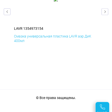
LAVR 1354973154
LAV
Смазка универсальная пластика LAVR аэр ДиК
Сма
400мл
40
© Все права защищены.