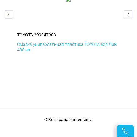
TOYOTA 299047908
TOY
БмД
Смазка универсальная пластика TOYOTA аэр ДиК
Сма
400мл
40
© Все права защищены.