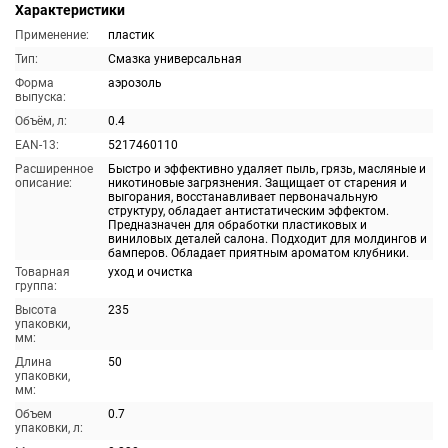
Характеристики
Применение:
пластик
Тип:
Смазка универсальная
Форма
аэрозоль
выпуска:
Объём, л:
0.4
EAN-13:
5217460110
Расширенное
Быстро и эффективно удаляет пыль, грязь, масляные и
описание:
никотиновые загрязнения. Защищает от старения и
выгорания, восстанавливает первоначальную
структуру, обладает антистатическим эффектом.
Предназначен для обработки пластиковых и
виниловых деталей салона. Подходит для молдингов и
бамперов. Обладает приятным ароматом клубники.
Товарная
уход и очистка
группа:
Высота
235
упаковки,
мм:
Длина
50
упаковки,
мм:
Объем
0.7
упаковки, л: